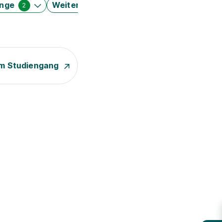
änge
Weitere Filter
2
m Studiengang