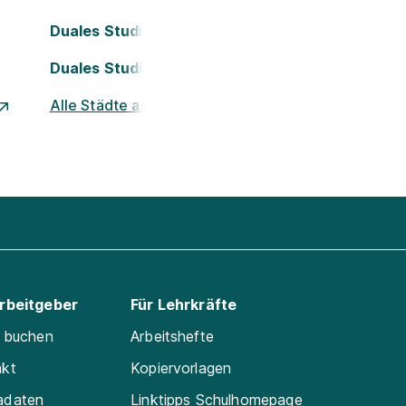
Duales Studium Köln
Duales Studium Nürnberg
Alle Städte ansehen
Arbeitgeber
Für Lehrkräfte
e buchen
Arbeitshefte
akt
Kopiervorlagen
adaten
Linktipps Schulhomepage