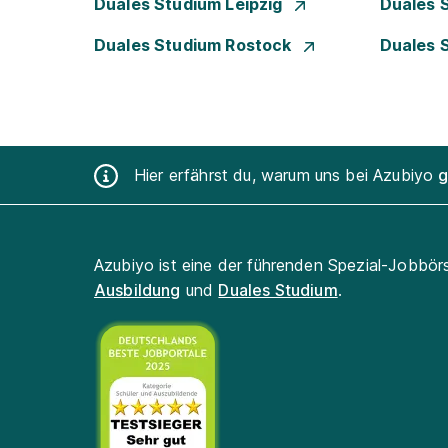
Duales Studium Leipzig
Duales 
Duales Studium Rostock
Duales 
Hier erfährst du, warum uns bei Azubiyo
g
Azubiyo ist eine der führenden Spezial-Jobbör
Ausbildung
und
Duales Studium
.