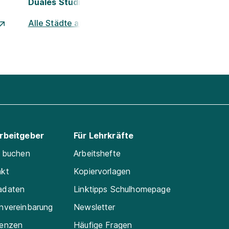
Duales Studium Nürnberg
Alle Städte ansehen
Arbeitgeber
Für Lehrkräfte
e buchen
Arbeitshefte
akt
Kopiervorlagen
adaten
Linktipps Schulhomepage
nvereinbarung
Newsletter
renzen
Häufige Fragen