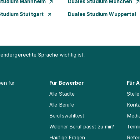
Studium Mannheim
Duales Studium München
Studium Stuttgart
Duales Studium Wuppertal
endergerechte Sprache
wichtig ist.
sen für
Für Bewerber
Für 
Alle Städte
Stell
Alle Berufe
Kont
Berufswahltest
Medi
Welcher Beruf passt zu mir?
Termi
Häufige Fragen
Refe