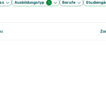
ss
Ausbildungstyp
Berufe
Studieng
1
au
Zu