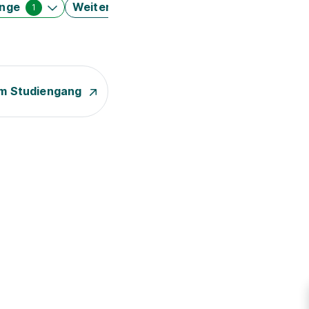
änge
Weitere Filter
1
m Studiengang