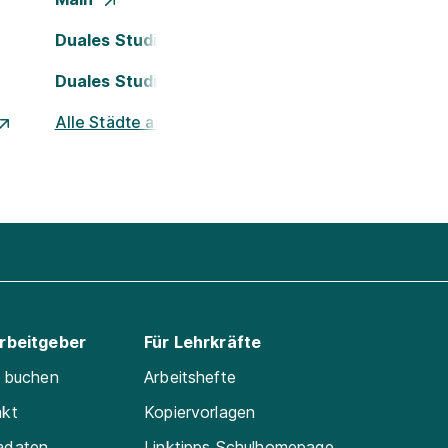
Duales Studium Köln
Duales Studium Nürnberg
Alle Städte ansehen
Arbeitgeber
Für Lehrkräfte
e buchen
Arbeitshefte
akt
Kopiervorlagen
adaten
Linktipps Schulhomepage