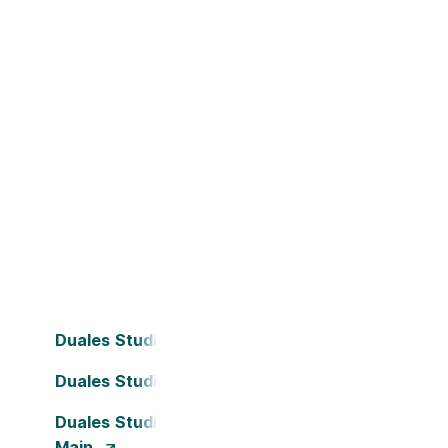
Duales Studium Bielefeld
Duales Studium Dortmund
Duales Studium Frankfurt am
Main