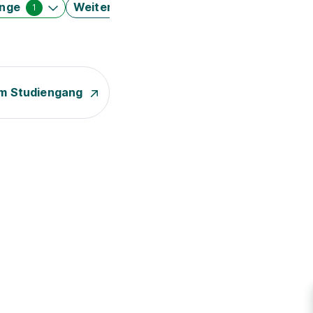
änge
Weitere Filter
1
m Studiengang