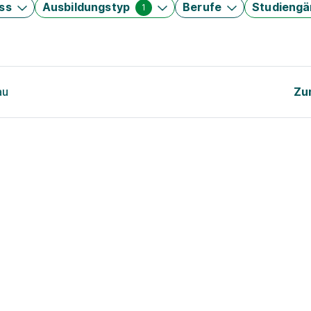
ss
Ausbildungstyp
Berufe
Studieng
1
au
Zu