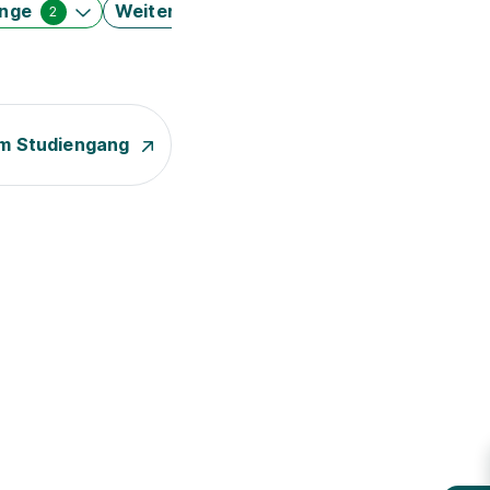
änge
Weitere Filter
2
m Studiengang