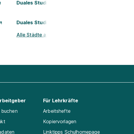
Duales Studium Kassel
Duales Studium München
Alle Städte ansehen
Arbeitgeber
Für Lehrkräfte
e buchen
Arbeitshefte
akt
Kopiervorlagen
adaten
Linktipps Schulhomepage