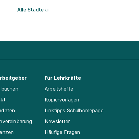
Alle Städte ansehen
Arbeitgeber
Für Lehrkräfte
e buchen
Arbeitshefte
akt
Kopiervorlagen
adaten
Linktipps Schulhomepage
nvereinbarung
Newsletter
renzen
Häufige Fragen