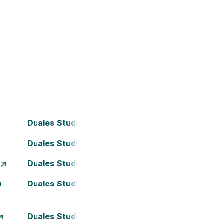
Duales Studium Bielefeld
Duales Studium Darmstadt
Duales Studium Essen
Duales Studium Kassel
Duales Studium München