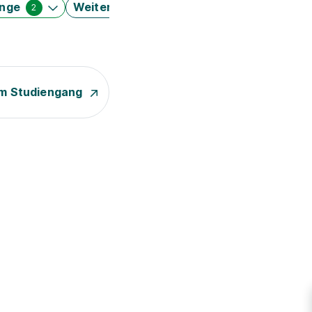
änge
Weitere Filter
2
m Studiengang