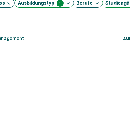
ss
Ausbildungstyp
Berufe
Studieng
1
management
Zu