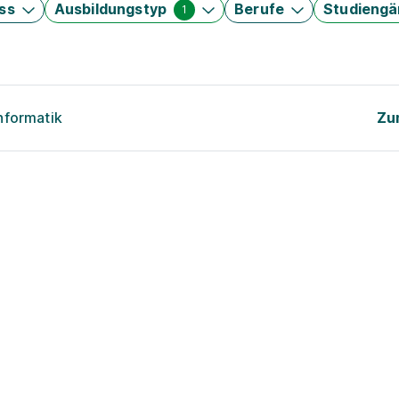
ss
Ausbildungstyp
Berufe
Studieng
1
nformatik
Zu