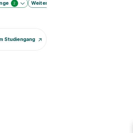
änge
Weitere Filter
2
m Studiengang