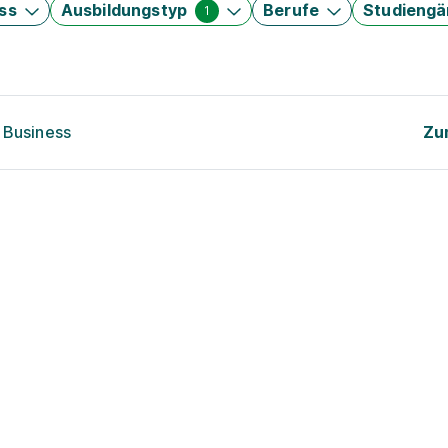
ss
Ausbildungstyp
Berufe
Studieng
1
 Business
Zu