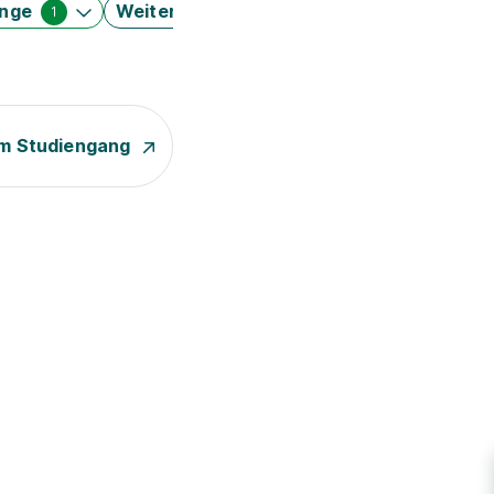
änge
Weitere Filter
1
m Studiengang