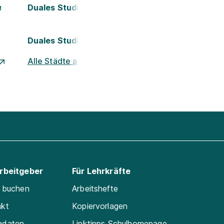
Duales Studium Kassel
Duales Studium Nürnberg
Alle Städte ansehen
Arbeitgeber
Für Lehrkräfte
e buchen
Arbeitshefte
akt
Kopiervorlagen
adaten
Linktipps Schulhomepage