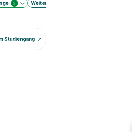
änge
Weitere Filter
2
m Studiengang