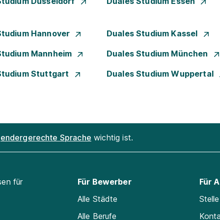
Studium Düsseldorf
Duales Studium Essen
Studium Hannover
Duales Studium Kassel
Studium Mannheim
Duales Studium München
Studium Stuttgart
Duales Studium Wuppertal
endergerechte Sprache
wichtig ist.
sen für
Für Bewerber
Für 
Alle Städte
Stell
Alle Berufe
Kont