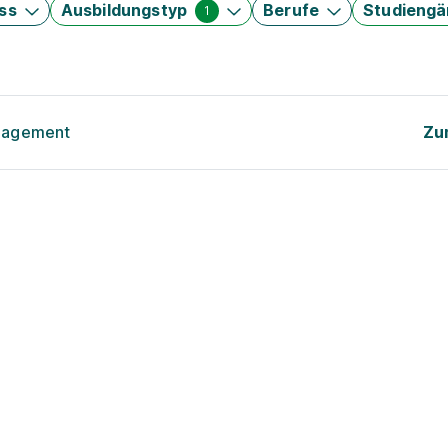
ss
Ausbildungstyp
Berufe
Studieng
1
anagement
Zu