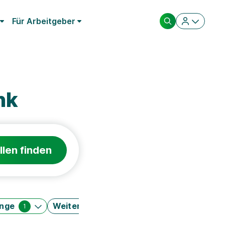
Für Arbeitgeber
nk
llen finden
änge
Weitere Filter
1