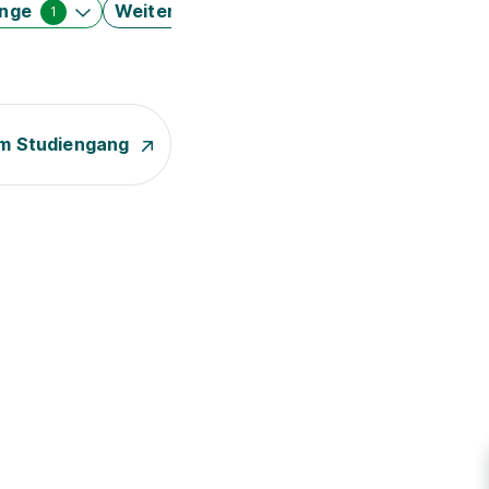
änge
Weitere Filter
1
m Studiengang