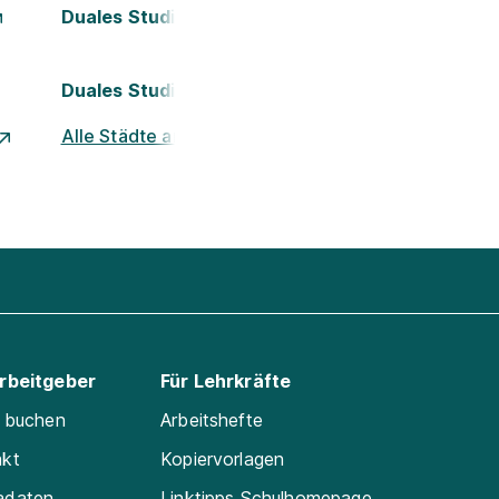
Duales Studium Kassel
Duales Studium Nürnberg
Alle Städte ansehen
Arbeitgeber
Für Lehrkräfte
e buchen
Arbeitshefte
akt
Kopiervorlagen
adaten
Linktipps Schulhomepage