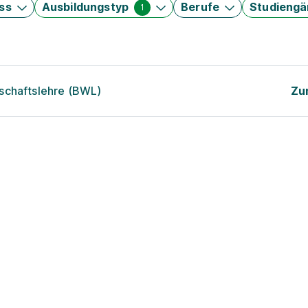
ss
Ausbildungstyp
Berufe
Studieng
1
schaftslehre (BWL)
Zu