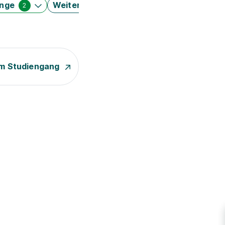
änge
Weitere Filter
2
m Studiengang