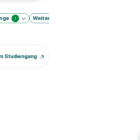
änge
Weitere Filter
1
m Studiengang