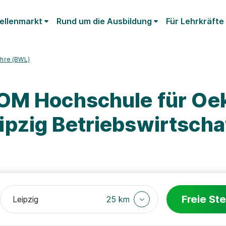
ellenmarkt
Rund um die Ausbildung
Für Lehrkräfte
ehre (BWL)
FOM Hochschule für O
pzig Betriebswirtscha
Freie Ste
25 km