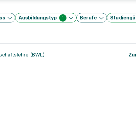
ss
Ausbildungstyp
Berufe
Studieng
1
schaftslehre (BWL)
Zu