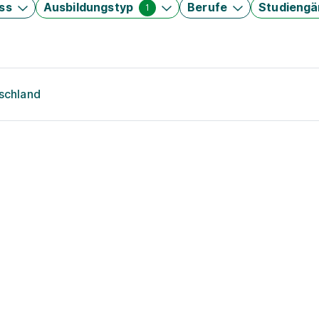
ss
Ausbildungstyp
Berufe
Studieng
1
tschland