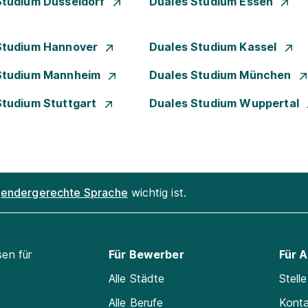
Studium Düsseldorf
Duales Studium Essen
Studium Hannover
Duales Studium Kassel
Studium Mannheim
Duales Studium München
Studium Stuttgart
Duales Studium Wuppertal
endergerechte Sprache
wichtig ist.
sen für
Für Bewerber
Für 
Alle Städte
Stell
Alle Berufe
Kont