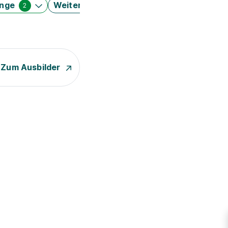
änge
Weitere Filter
2
Zum Ausbilder