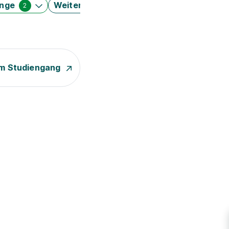
änge
Weitere Filter
2
m Studiengang