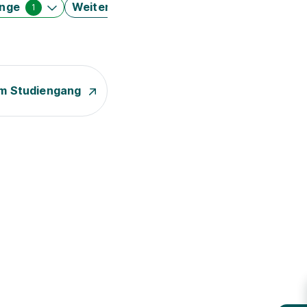
änge
Weitere Filter
1
m Studiengang