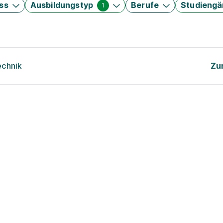
ss
Ausbildungstyp
Berufe
Studieng
1
echnik
Zu