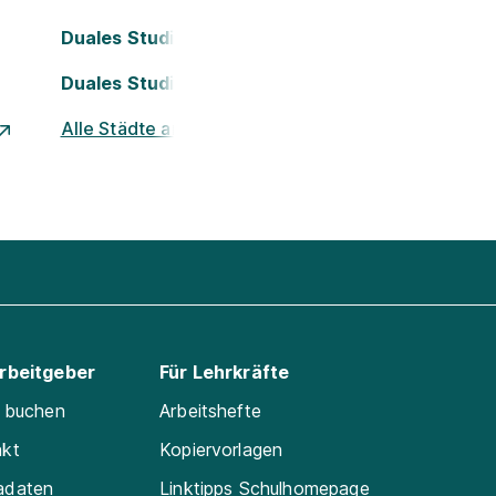
Duales Studium Köln
Duales Studium Nürnberg
Alle Städte ansehen
Arbeitgeber
Für Lehrkräfte
e buchen
Arbeitshefte
akt
Kopiervorlagen
adaten
Linktipps Schulhomepage