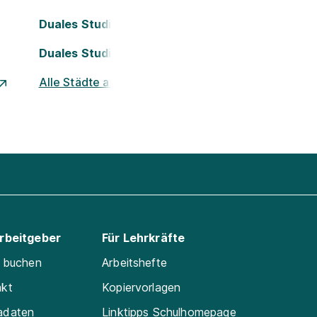
Duales Studium Köln
Duales Studium Nürnberg
Alle Städte ansehen
Arbeitgeber
Für Lehrkräfte
e buchen
Arbeitshefte
akt
Kopiervorlagen
adaten
Linktipps Schulhomepage