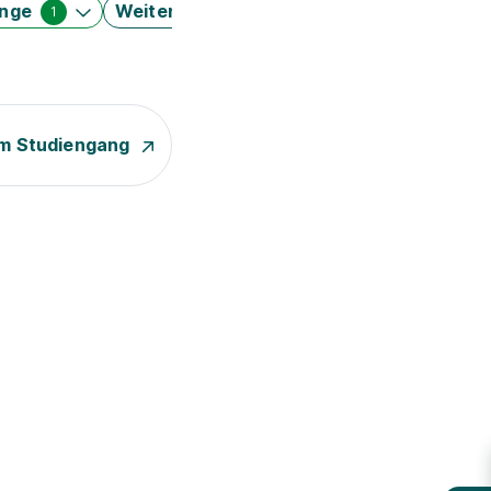
änge
Weitere Filter
1
m Studiengang