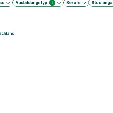
ss
Ausbildungstyp
Berufe
Studieng
1
tschland