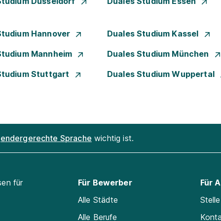
Studium Düsseldorf
Duales Studium Essen
Studium Hannover
Duales Studium Kassel
Studium Mannheim
Duales Studium München
Studium Stuttgart
Duales Studium Wuppertal
endergerechte Sprache
wichtig ist.
sen für
Für Bewerber
Für 
Alle Städte
Stell
Alle Berufe
Kont