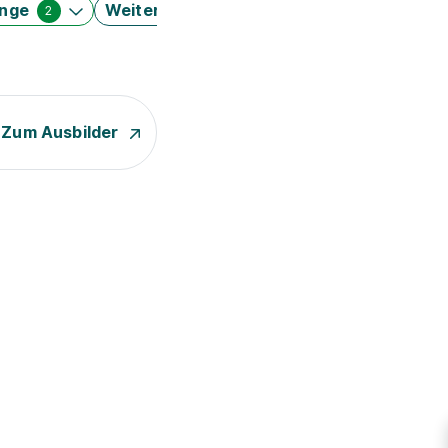
änge
Weitere Filter
2
Zum Ausbilder