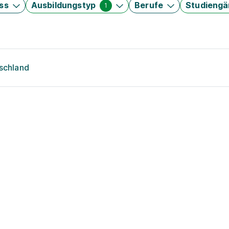
ss
Ausbildungstyp
Berufe
Studieng
1
tschland