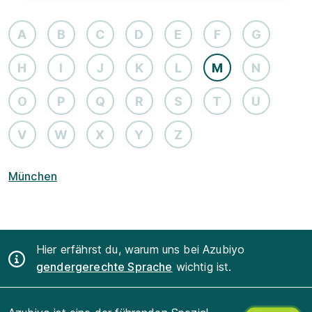
A
B
C
D
E
F
G
H
I
J
K
L
M
N
O
P
Q
R
S
T
U
V
W
X
Y
Z
München
Hier erfährst du, warum uns bei Azubiyo
gendergerechte Sprache
wichtig ist.