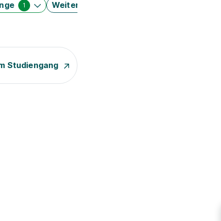
änge
Weitere Filter
1
m Studiengang