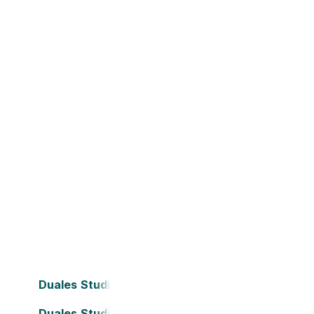
Duales Studium Bielefeld
Duales Studium Darmstadt