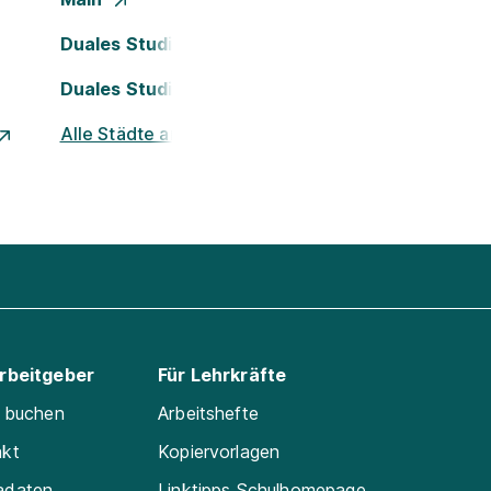
Duales Studium Köln
Duales Studium Nürnberg
Alle Städte ansehen
Arbeitgeber
Für Lehrkräfte
e buchen
Arbeitshefte
akt
Kopiervorlagen
adaten
Linktipps Schulhomepage