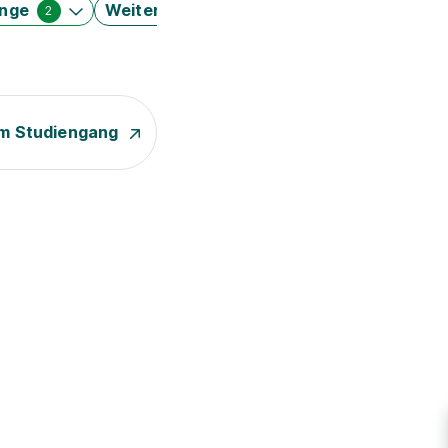
änge
Weitere Filter
2
m Studiengang