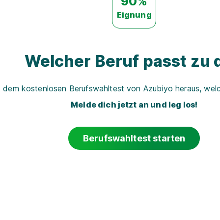
90%
Eignung
Welcher Beruf passt zu d
t dem kostenlosen Berufswahltest von Azubiyo heraus, welch
Melde dich jetzt an und leg los!
Berufswahltest starten