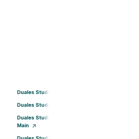
Duales Studium Bielefeld
Duales Studium Dortmund
Duales Studium Frankfurt am
Main
Duales Studium Köln