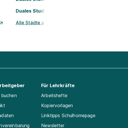
Duales Studium Nürnberg
Alle Städte ansehen
Arbeitgeber
Für Lehrkräfte
e buchen
Arbeitshefte
akt
Kopiervorlagen
adaten
Linktipps Schulhomepage
nvereinbarung
Newsletter