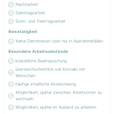
Nachtarbeit
Duales Studium BWL Hotelmanagement | Hotel-
Samstagsarbeit
Restaurant Barbarossahof GmbH
iba | University
Sonn- und Feiertagsarbeit
of Cooperative Education
Reisetätigkeit
01.10.2026
Keine Dienstreisen oder nur in Ausnahmefällen
67657 Kaiserslautern
Besondere Arbeitsumstände
körperliche Beanspruchung
überdurchschnittlich viel Kontakt mit
Menschen
häufige inhaltliche Abwechslung
Duales Studium BWL Hotelmanagement | Hotel
Möglichkeit, später zwischen Arbeitsorten zu
Jägersteig
iba | University of Cooperative Education
wechseln
01.10.2026
Möglichkeit, später im Ausland zu arbeiten
77815 Bühl