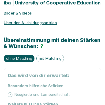
Alumni­netz­werk
iba | University of Cooperative Education
Bilder & Videos
Exkur­sionen
Über den Ausbildungsbetrieb
Kostenloses WLAN
Duales Studium BWL Hotelmanagement | Hotel
Übereinstimmung mit deinen Stärken
Ottheinrich
iba | University of Cooperative Education
& Wünschen:
?
01.10.2026
ohne Matching
mit Matching
69469 Weinheim
Das wird von dir erwartet:
90%
Besonders hilfreiche Stärken
Eignung
Neugierde und Lernbereitschaft
Weitere nützliche Stärken