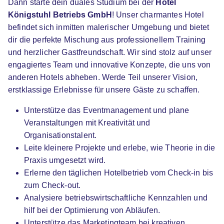
Dann starte dein duales Studium bei der
Hotel
01.10.2026
Königstuhl Betriebs GmbH
! Unser charmantes Hotel
69115 Heidelberg
befindet sich inmitten malerischer Umgebung und bietet
dir die perfekte Mischung aus professionellem Training
und herzlicher Gastfreundschaft. Wir sind stolz auf unser
engagiertes Team und innovative Konzepte, die uns von
anderen Hotels abheben. Werde Teil unserer Vision,
erstklassige Erlebnisse für unsere Gäste zu schaffen.
Duales Studium BWL Hotelmanagement | Hotel
Unterstütze das Eventmanagement und plane
Königstuhl Betriebs GmbH
iba | University of
Veranstaltungen mit Kreativität und
Cooperative Education
Organisationstalent.
Leite kleinere Projekte und erlebe, wie Theorie in die
01.10.2026
Praxis umgesetzt wird.
69117 Heidelberg
Erlerne den täglichen Hotelbetrieb vom Check-in bis
zum Check-out.
Analysiere betriebswirtschaftliche Kennzahlen und
hilf bei der Optimierung von Abläufen.
Unterstütze das Marketingteam bei kreativen