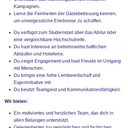
Kampagnen.
Lerne die Feinheiten der Gästebetreuung kennen,
Duales Studium "Internationales
um unvergessliche Erlebnisse zu schaffen.
Hotelmanagement (B.A.)" Hotel Stadt Breisach
SRH University
Du verfügst zum Studienstart über das Abitur oder
eine vergleichbare Hochschulreife.
01.10.2026
Du hast Interesse an betriebswirtschaftlichen
69123 Heidelberg (u.a.)
Abläufen und Hotellerie.
Du zeigst Engagement und hast Freude im Umgang
mit Menschen.
Du bringst eine hohe Lernbereitschaft und
Eigeninitiative mit.
Du besitzt Teamgeist und Kommunikationsfähigkeit.
Dualer Bachelor Hotel Management
IST-
Wir bieten:
Hochschule für Management
Ein motiviertes und herzliches Team, das dich in
01.04.2027
allen Belangen unterstützt.
68159 Mannheim (u.a.)
Gelegenheiten zur persönlichen und fachlichen