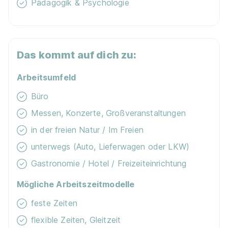
Pädagogik & Psychologie
67483 Edesheim
Das kommt auf dich zu:
Arbeitsumfeld
Duales Studium BWL Hotelmanagement |
Büro
Privathotels Dr. Lohbeck GmbH & Co. KG Hotel
Messen, Konzerte, Großveranstaltungen
Schloss Edesheim
iba | University of Cooperative
in der freien Natur / Im Freien
Education
unterwegs (Auto, Lieferwagen oder LKW)
01.04.2027
67483 Edesheim
Gastronomie / Hotel / Freizeiteinrichtung
Mögliche Arbeitszeitmodelle
feste Zeiten
flexible Zeiten, Gleitzeit