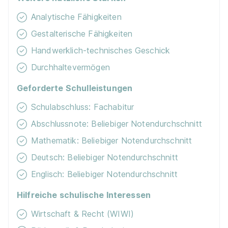
Du bist noch unentschlossen?
Analytische Fähigkeiten
Geh auf Nummer sicher mit unserem Berufswahltest.
Gestalterische Fähigkeiten
Eignung checken und passende Stelle finden.
Handwerklich-technisches Geschick
Mehr erfahren
Durchhaltevermögen
Geforderte Schulleistungen
Ähnliche Stellen
Schulabschluss: Fachabitur
Abschlussnote: Beliebiger Notendurchschnitt
Mathematik: Beliebiger Notendurchschnitt
Deutsch: Beliebiger Notendurchschnitt
Duales Studium BWL Hotelmanagement |
Englisch: Beliebiger Notendurchschnitt
Privathotels Dr. Lohbeck GmbH & Co. KG Hotel
Schloss Edesheim
iba | University of Cooperative
Hilfreiche schulische Interessen
Education
Wirtschaft & Recht (WIWI)
01.10.2027