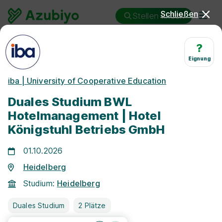
Schließen
Stellen finden
Duales Studium
Heidelberg
Hotelmanagement
?
Eignung
Duales Studium
iba | University of Cooperative Education
Hotelmanagement Heidelberg
Duales Studium BWL
Hotelmanagement | Hotel
Königstuhl Betriebs GmbH
01.10.2026
25 km
Heidelberg
Studium:
Heidelberg
Freie Stellen finden
Duales Studium
2 Plätze