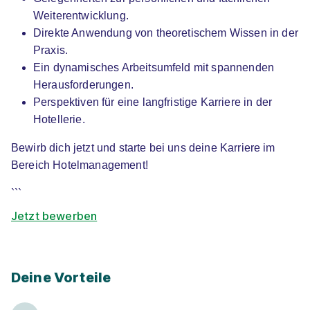
Video
Weiterentwicklung.
Direkte Anwendung von theoretischem Wissen in der
Praxis.
Ein dynamisches Arbeitsumfeld mit spannenden
Herausforderungen.
Perspektiven für eine langfristige Karriere in der
Hotellerie.
Dualer Bachelor Hotel Management
IST-
Bewirb dich jetzt und starte bei uns deine Karriere im
Hochschule für Management
Bereich Hotelmanagement!
01.10.2026
68159 Mannheim (u.a.)
```
Video
Jetzt bewerben
Deine Vorteile