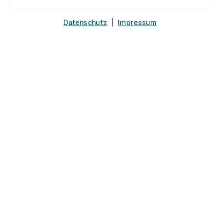
Datenschutz
|
Impressum
Noch unsicher, wonach du suchen
sollst?
Beliebte Städte
Beliebte Studiengänge
Beliebt in deiner Nähe
Duales Studium Aachen
Duales Studium A
Duales Studium Bochum
Duales Studium B
Duales Studium Dresden
Duales Studium D