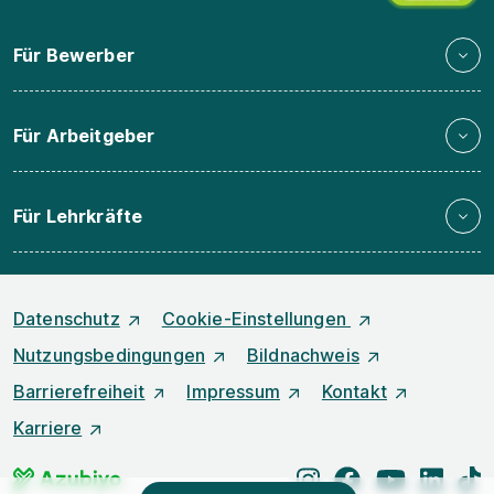
Für Bewerber
Für Arbeitgeber
Für Lehrkräfte
Datenschutz
Cookie-Einstellungen
Nutzungsbedingungen
Bildnachweis
Barrierefreiheit
Impressum
Kontakt
Karriere
instagram
facebook
youtube
linked
t