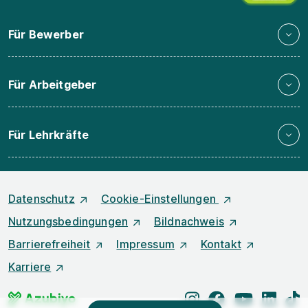
Für Bewerber
Für Arbeitgeber
Für Lehrkräfte
Datenschutz
Cookie-Einstellungen
Nutzungsbedingungen
Bildnachweis
Barrierefreiheit
Impressum
Kontakt
Karriere
instagram
facebook
youtube
linked
t