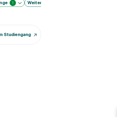
änge
Weitere Filter
1
m Studiengang