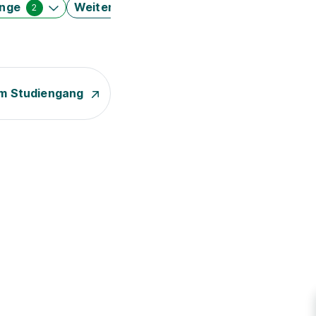
änge
Weitere Filter
2
m Studiengang