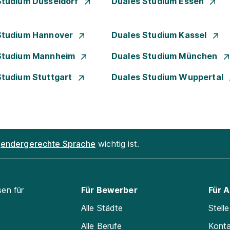
Studium Düsseldorf
Duales Studium Essen
Studium Hannover
Duales Studium Kassel
Studium Mannheim
Duales Studium München
Studium Stuttgart
Duales Studium Wuppertal
endergerechte Sprache
wichtig ist.
sen für
Für Bewerber
Für 
Alle Städte
Stell
Alle Berufe
Kont