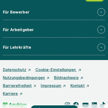
Für Bewerber
Für Arbeitgeber
Für Lehrkräfte
Datenschutz
Cookie-Einstellungen
Nutzungsbedingungen
Bildnachweis
Barrierefreiheit
Impressum
Kontakt
Karriere
instagram
facebook
youtube
linked
t