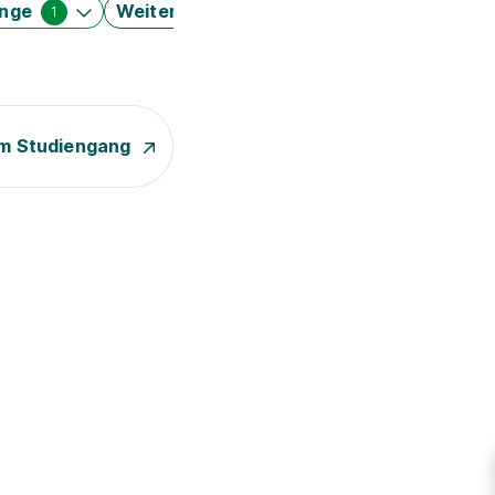
änge
Weitere Filter
1
m Studiengang