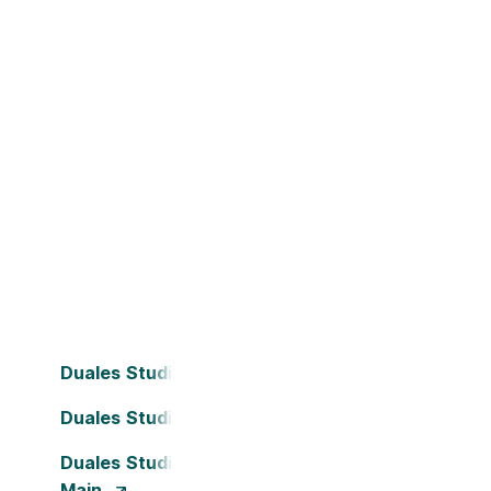
Duales Studium Bielefeld
Duales Studium Darmstadt
Duales Studium Frankfurt am
Main