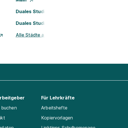
Duales Studium Köln
Duales Studium Nürnberg
Alle Städte ansehen
Arbeitgeber
Für Lehrkräfte
e buchen
Arbeitshefte
akt
Kopiervorlagen
adaten
Linktipps Schulhomepage