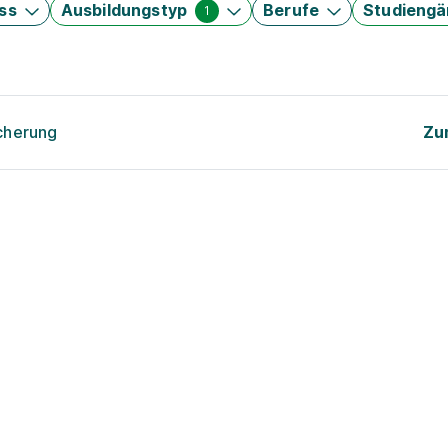
ss
Ausbildungstyp
Berufe
Studieng
1
cherung
Zu