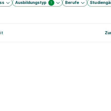
ss
Ausbildungstyp
Berufe
Studieng
1
it
Zu