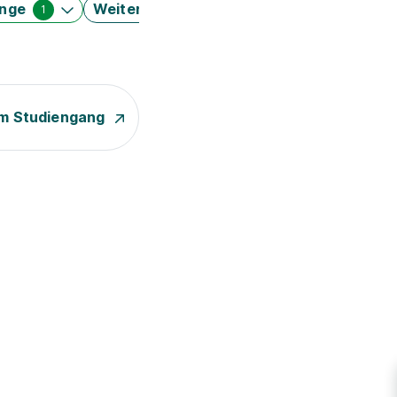
änge
Weitere Filter
1
m Studiengang