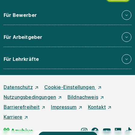
Für Bewerber
Für Arbeitgeber
Für Lehrkräfte
Datenschutz
Cookie-Einstellungen
Nutzungsbedingungen
Bildnachweis
Barrierefreiheit
Impressum
Kontakt
Karriere
instagram
facebook
youtube
linked
t