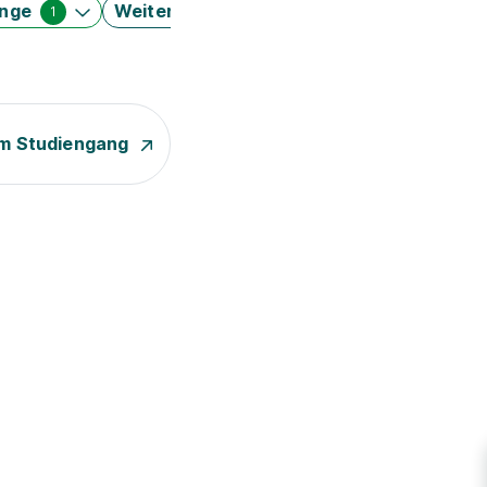
änge
Weitere Filter
1
m Studiengang