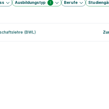
ss
Ausbildungstyp
Berufe
Studieng
1
schaftslehre (BWL)
Zu