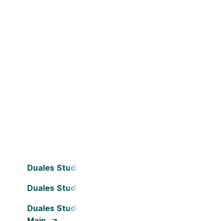
Duales Studium Bielefeld
Duales Studium Dortmund
Duales Studium Frankfurt am
Main