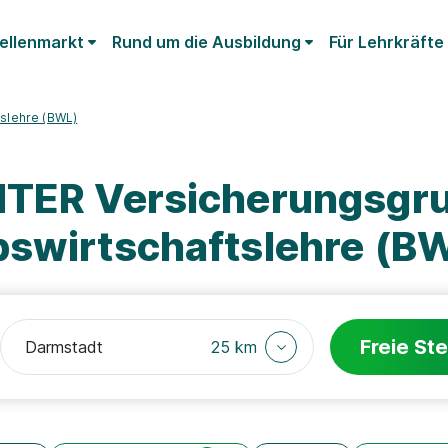
ellenmarkt
Rund um die Ausbildung
Für Lehrkräfte
tslehre (BWL)
NTER Versicherungsgr
bswirtschaftslehre (B
Freie Ste
25 km