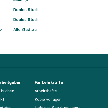
Duales Studium Köln
Duales Studium Nürnberg
Alle Städte ansehen
Arbeitgeber
Für Lehrkräfte
e buchen
Arbeitshefte
akt
Kopiervorlagen
adaten
Linktipps Schulhomepage