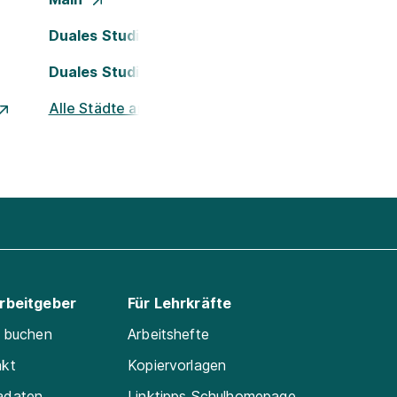
Duales Studium Köln
Duales Studium Nürnberg
Alle Städte ansehen
Arbeitgeber
Für Lehrkräfte
e buchen
Arbeitshefte
akt
Kopiervorlagen
adaten
Linktipps Schulhomepage