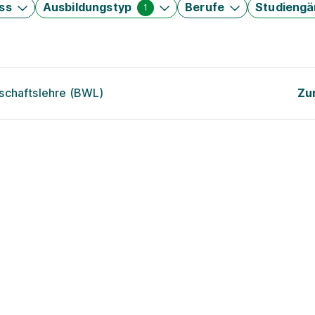
ss
Ausbildungstyp
Berufe
Studieng
1
schaftslehre (BWL)
Zu