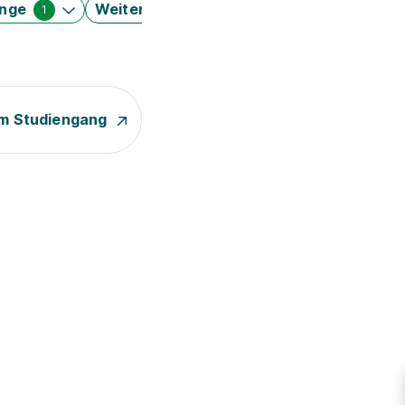
änge
Weitere Filter
1
m Studiengang