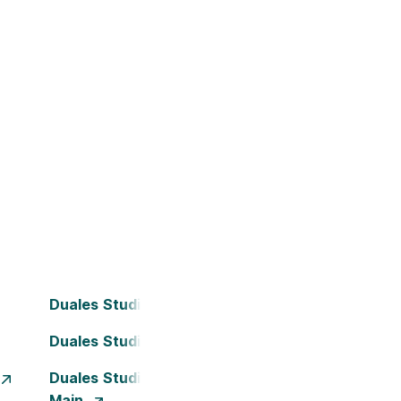
Duales Studium Bielefeld
Duales Studium Darmstadt
Duales Studium Frankfurt am
Main