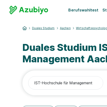
Berufswahltest
St
Duales Studium
Aachen
Wirtschaftspsycholo
Duales Studium I
Management Aach