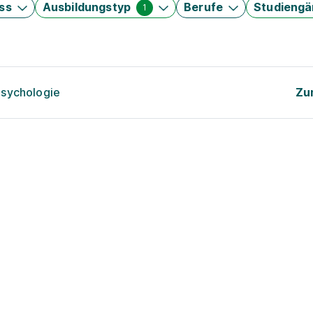
ss
Ausbildungstyp
Berufe
Studieng
1
psychologie
Zu