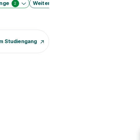
änge
Weitere Filter
2
m Studiengang