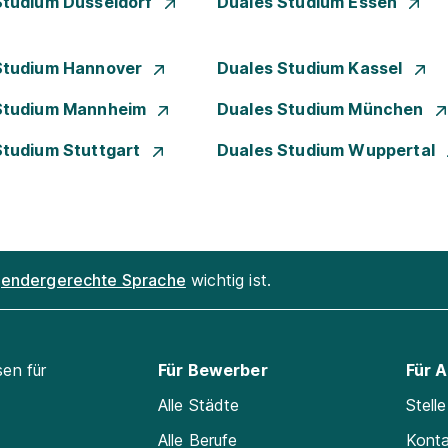
Studium Düsseldorf
Duales Studium Essen
Studium Hannover
Duales Studium Kassel
Studium Mannheim
Duales Studium München
Studium Stuttgart
Duales Studium Wuppertal
endergerechte Sprache
wichtig ist.
sen für
Für Bewerber
Für 
Alle Städte
Stell
Alle Berufe
Kont