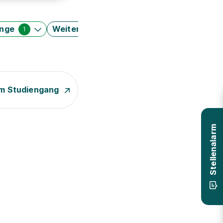
änge
Weitere Filter
1
m Studiengang
Stellenalarm