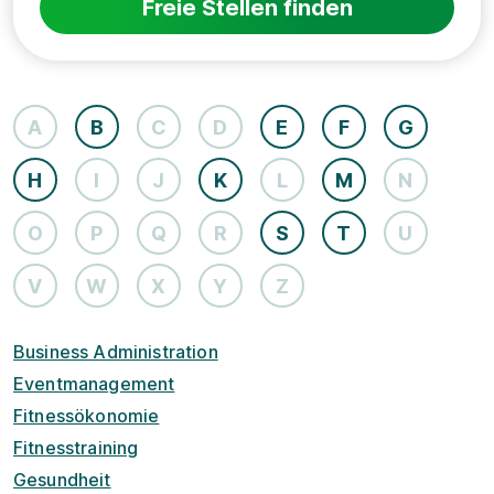
Freie Stellen finden
A
B
C
D
E
F
G
H
I
J
K
L
M
N
O
P
Q
R
S
T
U
V
W
X
Y
Z
Business Administration
Eventmanagement
Fitnessökonomie
Fitnesstraining
Gesundheit