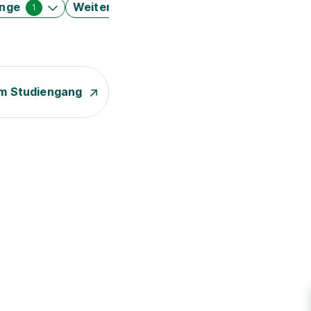
änge
Weitere Filter
1
m Studiengang