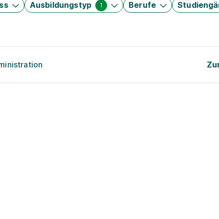
ss
Ausbildungstyp
Berufe
Studieng
1
inistration
Zu