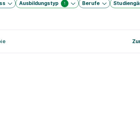
ss
Ausbildungstyp
Berufe
Studieng
1
pie
Zu