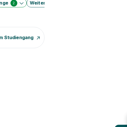
änge
Weitere Filter
2
m Studiengang