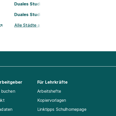
Duales Studium Köln
Duales Studium Nürnberg
Alle Städte ansehen
Arbeitgeber
Für Lehrkräfte
e buchen
Arbeitshefte
akt
Kopiervorlagen
adaten
Linktipps Schulhomepage