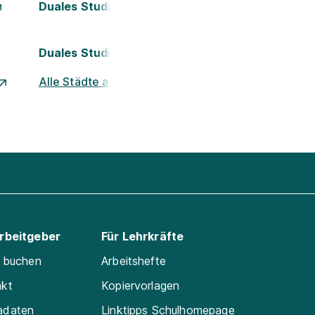
Duales Studium Köln
Duales Studium Nürnberg
Alle Städte ansehen
Arbeitgeber
Für Lehrkräfte
e buchen
Arbeitshefte
akt
Kopiervorlagen
adaten
Linktipps Schulhomepage