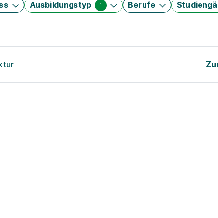
ss
Ausbildungstyp
Berufe
Studieng
1
ktur
Zu