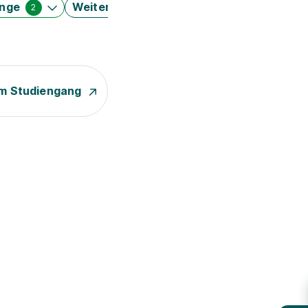
änge
Weitere Filter
2
m Studiengang