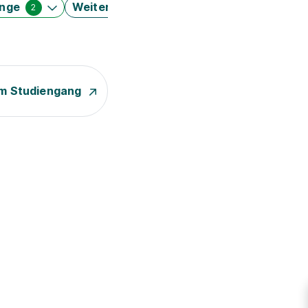
änge
Weitere Filter
2
m Studiengang