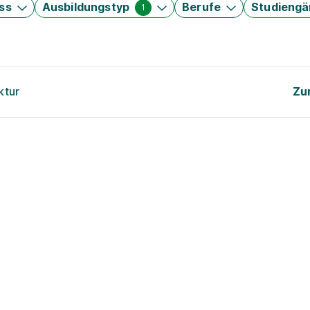
ss
Ausbildungstyp
Berufe
Studieng
1
ktur
Zu