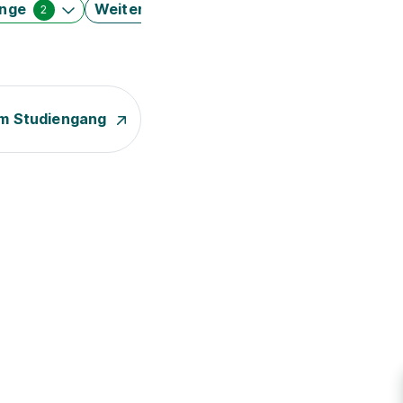
änge
Weitere Filter
2
m Studiengang