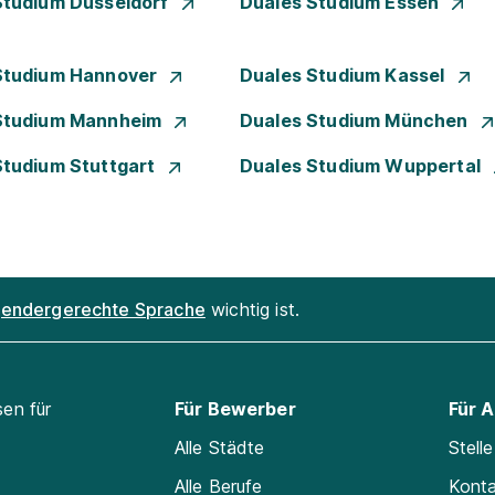
Studium Düsseldorf
Duales Studium Essen
Studium Hannover
Duales Studium Kassel
Studium Mannheim
Duales Studium München
Studium Stuttgart
Duales Studium Wuppertal
endergerechte Sprache
wichtig ist.
sen für
Für Bewerber
Für 
Alle Städte
Stell
Alle Berufe
Kont