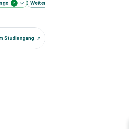
änge
Weitere Filter
2
m Studiengang