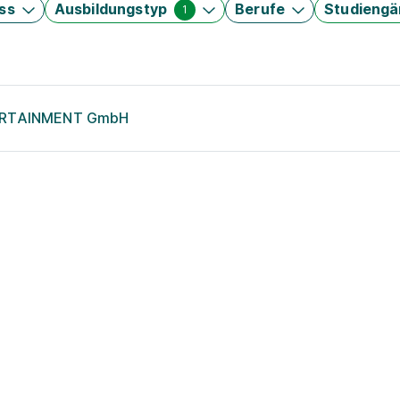
ss
Ausbildungstyp
Berufe
Studieng
1
TERTAINMENT GmbH