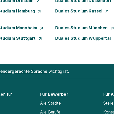
Studium Dresden
Duales Studium Düsseldorf
Studium Hamburg
Duales Studium Kassel
Studium Mannheim
Duales Studium München
Studium Stuttgart
Duales Studium Wuppertal
endergerechte Sprache
wichtig ist.
sen für
Für Bewerber
Für 
Alle Städte
Stell
Alle Berufe
Kont