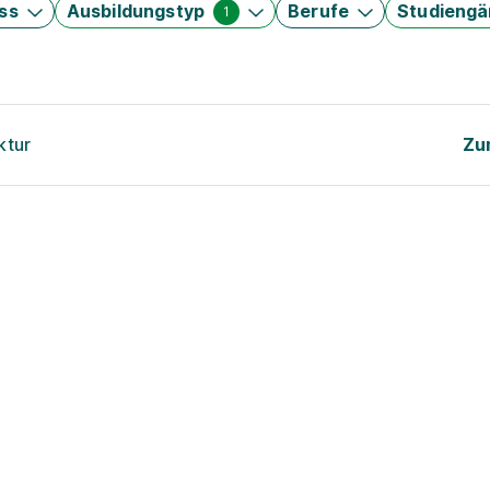
ss
Ausbildungstyp
Berufe
Studieng
1
ktur
Zu