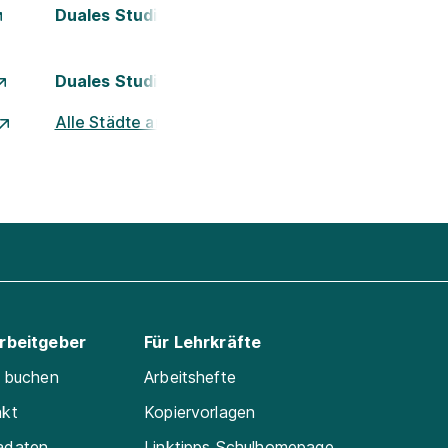
Duales Studium Kassel
Duales Studium München
Alle Städte ansehen
Arbeitgeber
Für Lehrkräfte
e buchen
Arbeitshefte
akt
Kopiervorlagen
adaten
Linktipps Schulhomepage