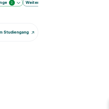
änge
Weitere Filter
2
m Studiengang