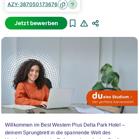
AZY-387050173676
Sortierung
Beginn
Schulabschluss
Au
Jetzt bewerben
Suche zurücksetzen
Teilen
Infos zum Studiengang Hotelmanagement
9 Studienangebote
Dualer Bachelor Hotel Management
IST-
Hochschule für Management
Willkommen im Best Western Plus Delta Park Hotel –
deinem Sprungbrett in die spannende Welt des
01.10.2026