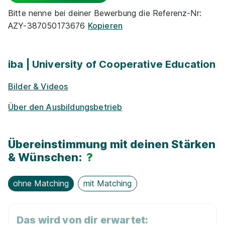
Schulgeld­frei
Bitte nenne bei deiner Bewerbung die Referenz-Nr:
AZY-387050173676
Kopieren
E-Lear­ning / On­line-Kur­se
Alumni­netz­werk
iba | University of Cooperative Education
Duales Studium BWL Hotelmanagement | Hotel
Bilder & Videos
Exkur­sionen
Ottheinrich
iba | University of Cooperative Education
Über den Ausbildungsbetrieb
01.10.2026
Kostenloses WLAN
69469 Weinheim
Übereinstimmung mit deinen Stärken
& Wünschen:
?
90%
ohne Matching
mit Matching
Eignung
Das wird von dir erwartet: