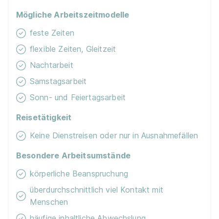
Duales Studium BWL Hotelmanagement |
Mögliche Arbeitszeitmodelle
Privathotels Dr. Lohbeck GmbH & Co. KG Hotel
feste Zeiten
Schloss Edesheim
iba | University of Cooperative
flexible Zeiten, Gleitzeit
Education
Nachtarbeit
01.04.2027
67483 Edesheim
Samstagsarbeit
Sonn- und Feiertagsarbeit
Reisetätigkeit
Keine Dienstreisen oder nur in Ausnahmefällen
Besondere Arbeitsumstände
Duales Studium BWL Hotelmanagement | Hotel
körperliche Beanspruchung
Jägersteig
iba | University of Cooperative Education
überdurchschnittlich viel Kontakt mit
01.10.2026
Menschen
77815 Bühl
häufige inhaltliche Abwechslung