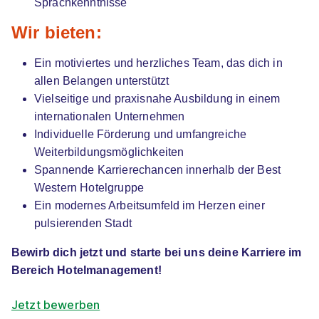
Sprachkenntnisse
69115 Heidelberg
Wir bieten:
Ein motiviertes und herzliches Team, das dich in
allen Belangen unterstützt
Vielseitige und praxisnahe Ausbildung in einem
internationalen Unternehmen
Individuelle Förderung und umfangreiche
Duales Studium "Internationales
Weiterbildungsmöglichkeiten
Hotelmanagement (B.A.)" Hotel Stadt Breisach
Spannende Karrierechancen innerhalb der Best
SRH University
Western Hotelgruppe
01.10.2026
Ein modernes Arbeitsumfeld im Herzen einer
69123 Heidelberg (u.a.)
pulsierenden Stadt
Bewirb dich jetzt und starte bei uns deine Karriere im
Bereich Hotelmanagement!
Jetzt bewerben