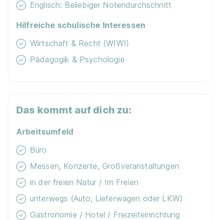
Englisch: Beliebiger Notendurchschnitt
Hilfreiche schulische Interessen
Wirtschaft & Recht (WIWI)
Pädagogik & Psychologie
Duales Studium BWL Hotelmanagement |
Privathotels Dr. Lohbeck GmbH & Co. KG Hotel
Schloss Edesheim
iba | University of Cooperative
Das kommt auf dich zu:
Education
01.10.2027
Arbeitsumfeld
67483 Edesheim
Büro
Messen, Konzerte, Großveranstaltungen
in der freien Natur / Im Freien
unterwegs (Auto, Lieferwagen oder LKW)
Gastronomie / Hotel / Freizeiteinrichtung