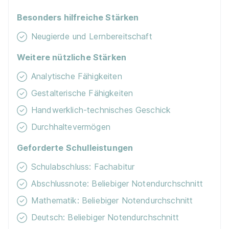
Du bist noch unentschlossen?
Besonders hilfreiche Stärken
Geh auf Nummer sicher mit unserem Berufswahltest.
Neugierde und Lernbereitschaft
Eignung checken und passende Stelle finden.
Weitere nützliche Stärken
Mehr erfahren
Analytische Fähigkeiten
Gestalterische Fähigkeiten
Ähnliche Stellen
Handwerklich-technisches Geschick
Durchhaltevermögen
Geforderte Schulleistungen
Duales Studium BWL Hotelmanagement | Hotel-
Schulabschluss: Fachabitur
Restaurant Barbarossahof GmbH
iba | University
Abschlussnote: Beliebiger Notendurchschnitt
of Cooperative Education
Mathematik: Beliebiger Notendurchschnitt
01.10.2026
Deutsch: Beliebiger Notendurchschnitt
67657 Kaiserslautern