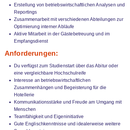
Erstellung von betriebswirtschaftlichen Analysen und
Reportings
Duales Studium BWL Hotelmanagement | Best
Zusammenarbeit mit verschiedenen Abteilungen zur
Western Plus Delta Park Hotel
iba | University of
Optimierung interner Abläufe
Cooperative Education
Aktive Mitarbeit in der Gästebetreuung und im
Empfangsdienst
01.10.2026
68165 Mannheim
Anforderungen:
Du verfügst zum Studienstart über das Abitur oder
eine vergleichbare Hochschulreife
Interesse an betriebswirtschaftlichen
Zusammenhängen und Begeisterung für die
Hotellerie
Duales Studium "Internationales
Kommunikationsstärke und Freude am Umgang mit
Hotelmanagement (B.A.)" Marriott Hotel
Menschen
Heidelberg
Teamfähigkeit und Eigeninitiative
SRH University
Gute Englischkenntnisse und idealerweise weitere
01.10.2026