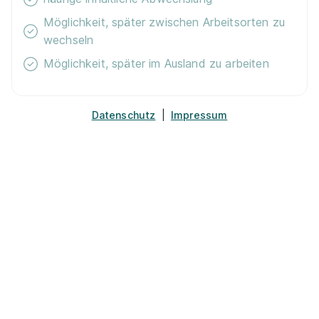
Möglichkeit, später zwischen Arbeitsorten zu
wechseln
Möglichkeit, später im Ausland zu arbeiten
Noch unsicher, wonach du suchen
Datenschutz
|
Impressum
sollst?
Beliebte Städte
Beliebte Studiengänge
Beliebt in deiner Nähe
Duales Studium Aachen
Duales Studium A
Duales Studium Bochum
Duales Studium B
Duales Studium Dortmund
Duales Studium D
Duales Studium Frankfurt am
Duales Studium 