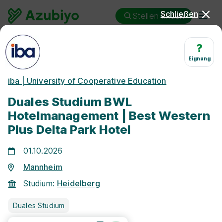
Schließen
Stellen finden
Duales Studium
Mannheim
Hotelmanagement
?
Eignung
Duales Studium
iba | University of Cooperative Education
Hotelmanagement Mannheim
Duales Studium BWL
Hotelmanagement | Best Western
Plus Delta Park Hotel
01.10.2026
25 km
Mannheim
Studium:
Heidelberg
Freie Stellen finden
Duales Studium