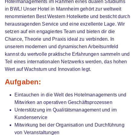
Hotelmanagements im Rahmen eines dualen Studiums
68159 Mannheim (u.a.)
in BWL! Unser Hotel in Mannheim gehört zur weltweit
Video
renommierten Best Western Hotelkette und besticht durch
herausragenden Service und eine exzellente Lage. Wir
setzen auf ein engagiertes Team und bieten dir die
Chance, Theorie und Praxis ideal zu verbinden. In
unserem modernen und dynamischen Arbeitsumfeld
kannst du wertvolle praktische Erfahrungen sammeln und
Teil eines internationalen Netzwerks werden, das hohen
Dualer Bachelor Hotel Management
IST-
Wert auf Wachstum und Innovation legt.
Hochschule für Management
Aufgaben:
01.04.2027
68159 Mannheim (u.a.)
Eintauchen in die Welt des Hotelmanagements und
Video
Mitwirken an operativen Geschäftsprozessen
Unterstützung im Qualitätsmanagement und im
Kundenservice
Mitwirkung bei der Organisation und Durchführung
von Veranstaltungen