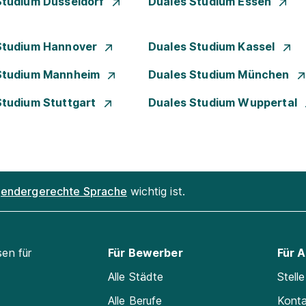
Studium Düsseldorf
Duales Studium Essen
Studium Hannover
Duales Studium Kassel
Studium Mannheim
Duales Studium München
Studium Stuttgart
Duales Studium Wuppertal
endergerechte Sprache
wichtig ist.
sen für
Für Bewerber
Für 
Alle Städte
Stell
Alle Berufe
Kont