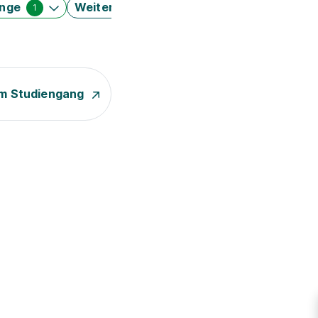
änge
Weitere Filter
1
m Studiengang