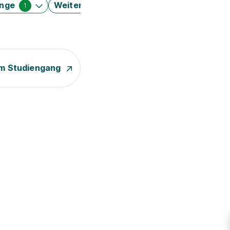
änge
Weitere Filter
1
m Studiengang