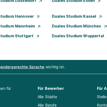
Studium Düsseldorf
Duales Studium Essen
Studium Hannover
Duales Studium Kassel
Studium Mannheim
Duales Studium München
Studium Stuttgart
Duales Studium Wuppertal
endergerechte Sprache
wichtig ist.
sen für
Für Bewerber
Für 
Alle Städte
Stell
Alle Berufe
Kont